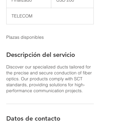
Finalizado
F
USD 200
estadounidenses
i
n
TELECOM
a
l
i
z
Plazas disponibles
a
d
o
Descripción del servicio
Discover our specialized ducts tailored for
the precise and secure conduction of fiber
optics. Our products comply with SCT
standards, providing solutions for high-
performance communication projects.
Datos de contacto
Blvd. Solidaridad las Torres 3201, Alvaro
Obregon, 52105 San Mateo Atenco, State